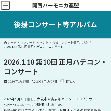
コ
ナ
関西ハーモニカ連盟
ン
ビ
テ
ゲ
ン
ー
ツ
シ
後援コンサート等アルバム
へ
ョ
ス
ン
キ
に
ッ
移
ホーム
コンサート･イベント
後援コンサート等アルバム
プ
動
2026.1.18 第10回 正月ハデコン・コンサート
2026.1.18 第10回 正月ハデコン・
コンサート
最
2026年1月27日
2026年1月27日
管理人
終
更
新
日
2026年1月18日(日)、大阪市立青少年センターココプラザの
時
expressココホールで開催されました。
:
近畿圏内だけでなく、遠くは関東、九州地区からの参加者もあ