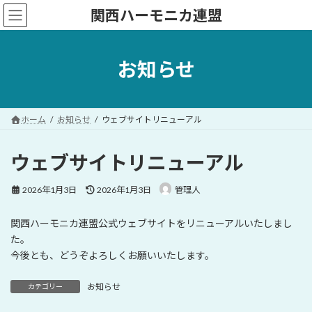
コ
ナ
関西ハーモニカ連盟
ン
ビ
テ
ゲ
ン
ー
ツ
シ
お知らせ
へ
ョ
ス
ン
キ
に
ッ
移
ホーム
お知らせ
ウェブサイトリニューアル
プ
動
ウェブサイトリニューアル
最
2026年1月3日
2026年1月3日
管理人
終
更
関西ハーモニカ連盟公式ウェブサイトをリニューアルいたしまし
新
日
た。
時
今後とも、どうぞよろしくお願いいたします。
:
お知らせ
カテゴリー